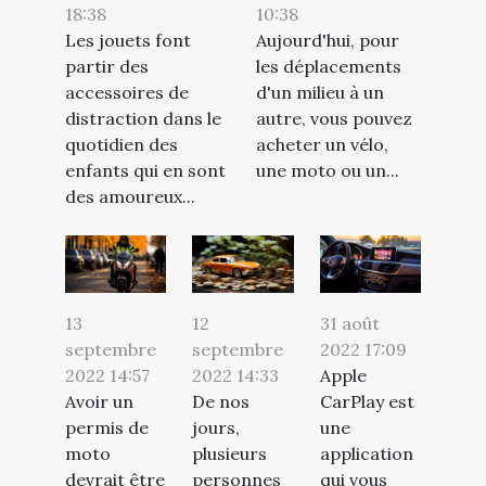
18:38
10:38
Les jouets font
Aujourd'hui, pour
partir des
les déplacements
accessoires de
d'un milieu à un
distraction dans le
autre, vous pouvez
quotidien des
acheter un vélo,
enfants qui en sont
une moto ou un...
des amoureux...
13
12
31 août
septembre
septembre
2022 17:09
2022 14:57
2022 14:33
Apple
Avoir un
De nos
CarPlay est
permis de
jours,
une
moto
plusieurs
application
devrait être
personnes
qui vous