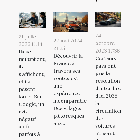
24
21 juillet
22 mai 2024
octobre
2026 11:14
21:25
2023 17:36
Ils se
Découvrir la
Certains
multiplient,
France à
pays ont
ils
travers ses
pris la
s’affichent,
routes est
résolution
et ils
une
d’interdire
pèsent
expérience
d’ici 2035
lourd. Sur
incomparable.
la
Google, un
Des villages
circulation
avis
pittoresques
des
négatif
aux...
voitures
suffit
utilisant
parfois à