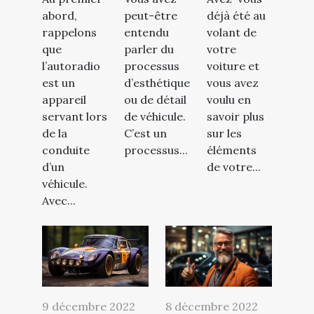
abord,
déjà été au
peut-être
rappelons
volant de
entendu
que
votre
parler du
l’autoradio
voiture et
processus
est un
vous avez
d’esthétique
appareil
voulu en
ou de détail
servant lors
savoir plus
de véhicule.
de la
sur les
C’est un
conduite
éléments
processus...
d’un
de votre...
véhicule.
Avec...
9 décembre 2022
8 décembre 2022