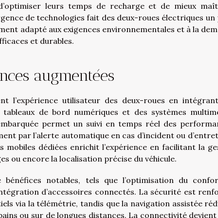
, d’optimiser leurs temps de recharge et de mieux maît
rgence de technologies fait des deux-roues électriques un p
tement adapté aux exigences environnementales et à la de
ficaces et durables.
iences augmentées
nt l’expérience utilisateur des deux-roues en intégran
des tableaux de bord numériques et des systèmes multim
ie embarquée permet un suivi en temps réel des performa
ent par l’alerte automatique en cas d’incident ou d’entret
ons mobiles dédiées enrichit l’expérience en facilitant la ge
es ou encore la localisation précise du véhicule.
bénéfices notables, tels que l’optimisation du confo
intégration d’accessoires connectés. La sécurité est renf
ls via la télémétrie, tandis que la navigation assistée rédu
ains ou sur de longues distances. La connectivité devient 