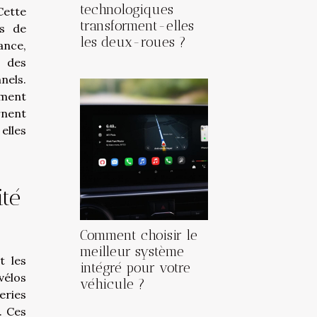
technologiques
Cette
transforment-elles
ts de
les deux-roues ?
ance,
s des
els.
mment
nent
elles
ité
Comment choisir le
meilleur système
t les
intégré pour votre
vélos
véhicule ?
eries
. Ces