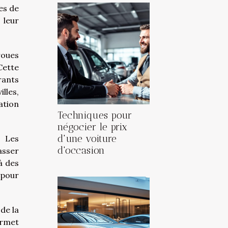
es de
 leur
roues
Cette
rants
lles,
ation
Techniques pour
négocier le prix
d'une voiture
. Les
d'occasion
asser
à des
 pour
de la
ermet