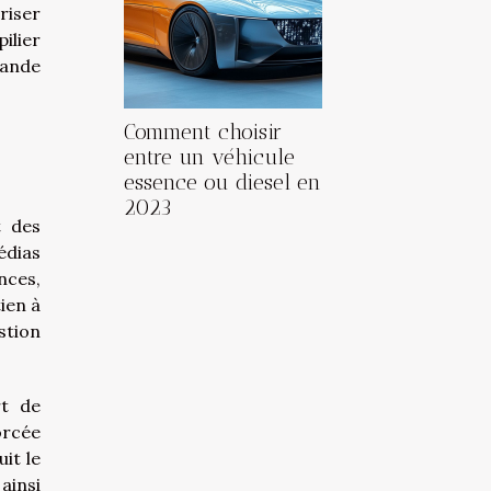
riser
ilier
mande
Comment choisir
entre un véhicule
essence ou diesel en
2023
t des
édias
nces,
ien à
stion
rt de
orcée
it le
ainsi