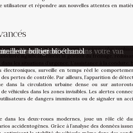
e utilisateur et répondre aux nouvelles attentes en matiè
avancés
’émergence de systèmes de sécurité toujours plus sophist
ross adapté à votre niveau
oiture d'occasion
tème de chauffage efficace dans votre van
ture de collection
 meilleur boitier bioéthanol
 améliore significativement la gestion du freinage, réduisan
ans les situations d’urgence. L’assistance à la conduite, 
s électroniques, surveille en temps réel le comporteme
 des pertes de contrôle. Par ailleurs, l’apparition de détec
ue dans la circulation urbaine dense ou sur autorout
de véhicules dans les zones invisibles. Les alertes connec
 utilisateurs de dangers imminents ou de signaler un acc
e dans les deux-roues modernes, joue un rôle clé da
rios accidentogènes. Grâce à l’analyse des données issue