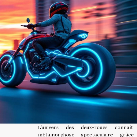
L’univers des deux-roues connaît
métamorphose spectaculaire grâce