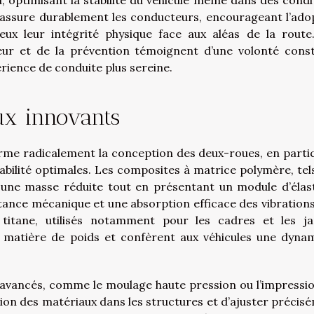
u, optimisant la stabilité du véhicule même dans des condi
e rassure durablement les conducteurs, encourageant l’ado
ux leur intégrité physique face aux aléas de la route
eur et de la prévention témoignent d’une volonté cons
érience de conduite plus sereine.
ux innovants
rme radicalement la conception des deux-roues, en partic
abilité optimales. Les composites à matrice polymère, tel
t une masse réduite tout en présentant un module d’élast
istance mécanique et une absorption efficace des vibrations
 titane, utilisés notamment pour les cadres et les ja
en matière de poids et confèrent aux véhicules une dyna
n avancés, comme le moulage haute pression ou l’impressi
tion des matériaux dans les structures et d’ajuster précis