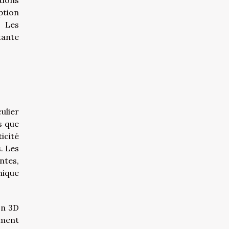
tions
ption
. Les
tante
ulier
s que
icité
. Les
ntes,
mique
on 3D
ément