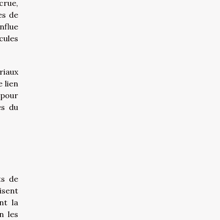
crue,
es de
nflue
cules
riaux
e lien
 pour
es du
ts de
isent
nt la
n les