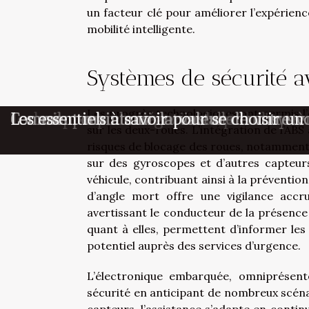
un facteur clé pour améliorer l’expérienc
mobilité intelligente.
Systèmes de sécurité 
Les progrès technologiques ont permis l
Conseils pour choisir un circuit de motoc
Techniques pour négocier le prix d'une v
Conseils pour choisir et installer un sys
Comment maintenir la valeur de votre voi
Les essentiels à savoir pour se choisir un
sur les deux-roues. L’intégration de l’ABS
risques de blocage des roues, notamment d
sur des gyroscopes et d’autres capteur
véhicule, contribuant ainsi à la prévention
d’angle mort offre une vigilance accr
avertissant le conducteur de la présence 
quant à elles, permettent d’informer les
potentiel auprès des services d’urgence.
L’électronique embarquée, omniprésent
sécurité en anticipant de nombreux scéna