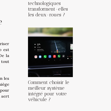
technologiques
transforment-elles
les deux-roues ?
e
riser
to est
De la
 tout
n les
Comment choisir le
siège
meilleur système
 pour
intégré pour votre
 sert
véhicule ?