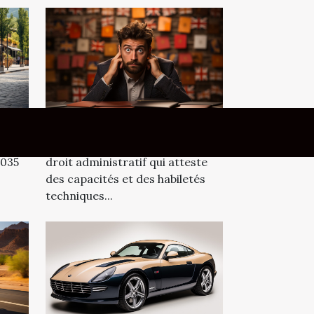
24 octobre 2023 17:36
Le « permis de conduire » est un
2035
droit administratif qui atteste
des capacités et des habiletés
techniques...